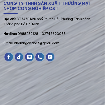
CÔNG TY TNHH SẢN XUẤT THƯƠNG MẠI
NHÔM CÔNG NGHIỆP C&T
­Địa chỉ:
DT747B Khu phố Phước Hải, Phường Tân Khánh,
Thành phố Hồ Chí Minh
Hotline:
0988289128
- 02743620078
Email:
nhomngoisaoct@gmail.com