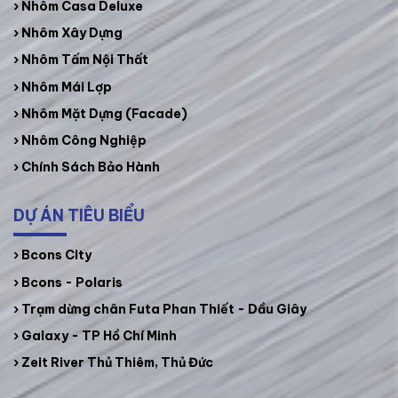
›
Nhôm Casa Deluxe
› Nhôm Xây Dựng
›
Nhôm Tấm Nội Thất
›
Nhôm Mái Lợp
›
Nhôm Mặt Dựng (Facade)
›
Nhôm Công Nghiệp
› Chính Sách Bảo Hành
DỰ ÁN TIÊU BIỂU
› Bcons City
› Bcons - Polaris
› Trạm dừng chân Futa Phan Thiết - Dầu Giây
› Galaxy - TP Hồ Chí Minh
› Zeit River Thủ Thiêm, Thủ Đức