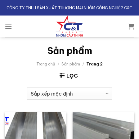
Skip
CÔNG TY TNHH SẢN XUẤT THƯƠNG MẠI NHÔM CÔNG NGHIỆP C&T
to
content
Sản phẩm
Trang chủ
/
Sản phẩm
/
Trang 2
LỌC