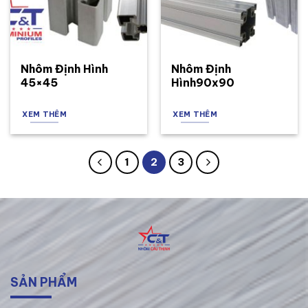
Nhôm Định Hình
Nhôm Định
45×45
Hình90x90
XEM THÊM
XEM THÊM
1
2
3
SẢN PHẨM