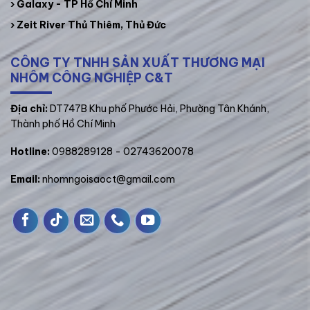
› Galaxy - TP Hồ Chí Minh
› Zeit River Thủ Thiêm, Thủ Đức
CÔNG TY TNHH SẢN XUẤT THƯƠNG MẠI
NHÔM CÔNG NGHIỆP C&T
­Địa chỉ:
DT747B Khu phố Phước Hải, Phường Tân Khánh,
Thành phố Hồ Chí Minh
Hotline:
0988289128
- 02743620078
Email:
nhomngoisaoct@gmail.com