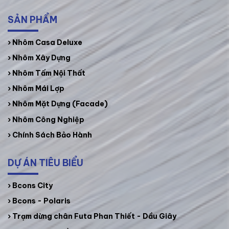
SẢN PHẨM
›
Nhôm Casa Deluxe
› Nhôm Xây Dựng
›
Nhôm Tấm Nội Thất
›
Nhôm Mái Lợp
›
Nhôm Mặt Dựng (Facade)
›
Nhôm Công Nghiệp
› Chính Sách Bảo Hành
DỰ ÁN TIÊU BIỂU
› Bcons City
› Bcons - Polaris
› Trạm dừng chân Futa Phan Thiết - Dầu Giây