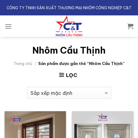
Skip
CÔNG TY TNHH SẢN XUẤT THƯƠNG MẠI NHÔM CÔNG NGHIỆP C&T
to
content
Nhôm Cầu Thịnh
Trang chủ
/
Sản phẩm được gắn thẻ “Nhôm Cầu Thịnh”
LỌC