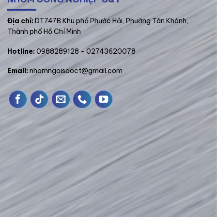
­Địa chỉ:
DT747B Khu phố Phước Hải, Phường Tân Khánh,
Thành phố Hồ Chí Minh
Hotline:
0988289128
- 02743620078
Email:
nhomngoisaoct@gmail.com