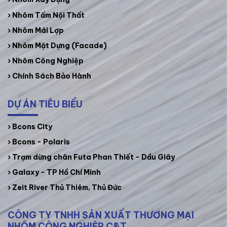
›
Nhôm Tấm Nội Thất
›
Nhôm Mái Lợp
›
Nhôm Mặt Dựng (Facade)
›
Nhôm Công Nghiệp
› Chính Sách Bảo Hành
DỰ ÁN TIÊU BIỂU
› Bcons City
› Bcons - Polaris
› Trạm dừng chân Futa Phan Thiết - Dầu Giây
› Galaxy - TP Hồ Chí Minh
› Zeit River Thủ Thiêm, Thủ Đức
CÔNG TY TNHH SẢN XUẤT THƯƠNG MẠI
NHÔM CÔNG NGHIỆP C&T